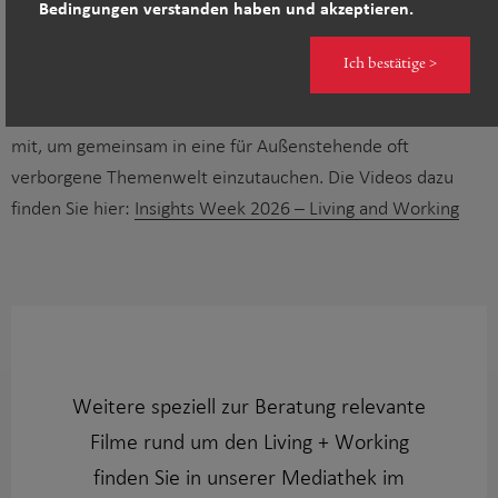
Bedingungen verstanden haben und akzeptieren.
Werfen Sie einen Blick hinter die Kulissen von Swiss Life
Asset Managers und erleben Sie die Themenvielfalt im
Ich bestätige >
Bereich der Sachwerte. In insgesamt 10 verschiedenen
Webinaren nehmen Sie unsere Expertinnen und Experten
mit, um gemeinsam in eine für Außenstehende oft
verborgene Themenwelt einzutauchen. Die Videos dazu
finden Sie hier:
Insights Week 2026 – Living and Working
Weitere speziell zur Beratung relevante
Filme rund um den Living + Working
finden Sie in unserer Mediathek im