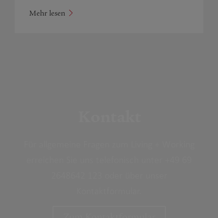
Mehr lesen
Kontakt
Für allgemeine Fragen zum Living + Working
erreichen Sie uns telefonisch unter +49 69
2648642 123 oder über unser
Kontaktformular.