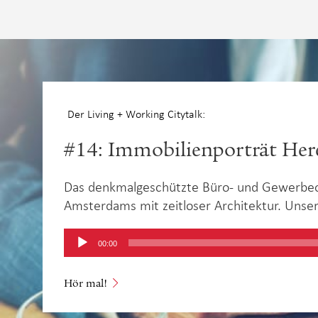
Der Living + Working Citytalk:
#14: Immobilienporträt He
Das denkmalgeschützte Büro- und Gewerbeobj
Amsterdams mit zeitloser Architektur. Unser
Audio-
00:00
Player
Hör mal!