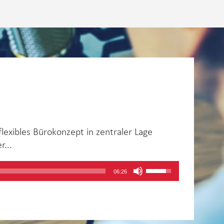
exibles Bürokonzept in zentraler Lage
...
Pfeiltasten
06:26
Hoch/Runter
benutzen,
um
die